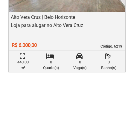
Alto Vera Cruz | Belo Horizonte
Loja para alugar no Alto Vera Cruz
R$ 6.000,00
Código. 6219
Código. 6219
440,00
0
0
0
m²
Quarto(s)
Vaga(s)
Banho(s)