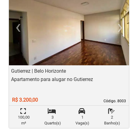
‹
›
Previous
N
Gutierrez | Belo Horizonte
Apartamento para alugar no Gutierrez
R$ 3.200,00
Código. 8003
Código. 8003
100,00
3
1
2
m²
Quarto(s)
Vaga(s)
Banho(s)