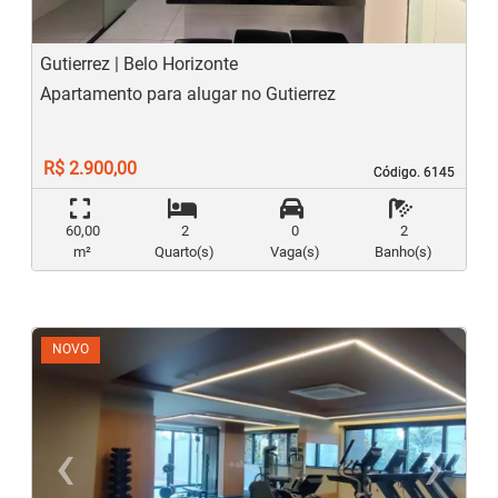
Gutierrez | Belo Horizonte
Apartamento para alugar no Gutierrez
R$ 2.900,00
Código. 6145
Código. 6145
60,00
2
0
2
m²
Quarto(s)
Vaga(s)
Banho(s)
NOVO
‹
›