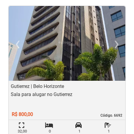
‹
›
Previous
N
Gutierrez | Belo Horizonte
Sala para alugar no Gutierrez
R$ 800,00
Código. 6692
Código. 6692
32,00
0
1
1