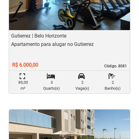
Previous
N
Gutierrez | Belo Horizonte
Apartamento para alugar no Gutierrez
R$ 6.000,00
Código. 8081
Código. 8081
85,00
3
2
2
m²
Quarto(s)
Vaga(s)
Banho(s)