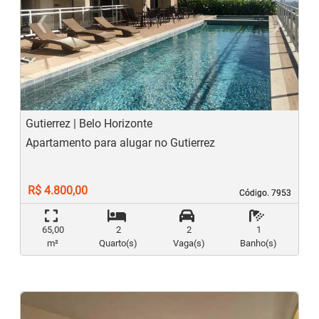
‹
›
Previous
N
Gutierrez | Belo Horizonte
Apartamento para alugar no Gutierrez
R$ 4.800,00
Código. 7953
Código. 7953
65,00
2
2
1
m²
Quarto(s)
Vaga(s)
Banho(s)