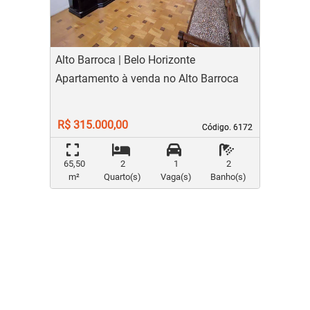
Alto Barroca | Belo Horizonte
Apartamento à venda no Alto Barroca
R$ 315.000,00
Código. 6172
Código. 6172
65,50
2
1
2
m²
Quarto(s)
Vaga(s)
Banho(s)