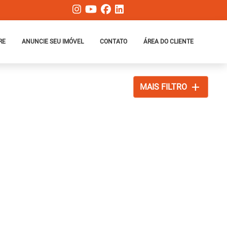
RE
ANUNCIE SEU IMÓVEL
CONTATO
ÁREA DO CLIENTE
add
MAIS FILTRO
xt