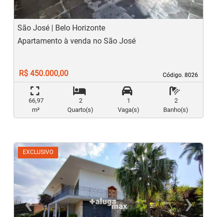
São José | Belo Horizonte
Apartamento à venda no São José
R$ 450.000,00
Código. 8026
Código. 8026
66,97
2
1
2
m²
Quarto(s)
Vaga(s)
Banho(s)
EXCLUSIVO
‹
›