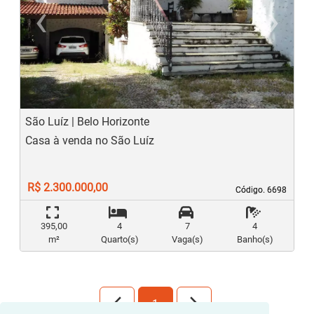
‹
›
Previous
N
São Luíz | Belo Horizonte
Casa à venda no São Luíz
R$ 2.300.000,00
Código. 6698
Código. 6698
395,00
4
7
4
m²
Quarto(s)
Vaga(s)
Banho(s)
arrow_back_ios_new
arrow_forward_ios
1