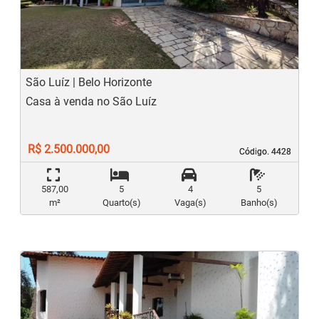
Previous
N
São Luíz | Belo Horizonte
Casa à venda no São Luíz
R$ 2.500.000,00
Código. 4428
Código. 4428
587,00
5
4
5
m²
Quarto(s)
Vaga(s)
Banho(s)