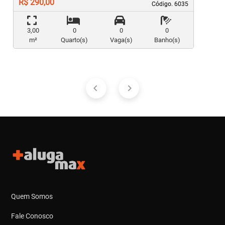
R$ 290,00
Código. 6035
Código. 6035
3,00
0
0
0
m²
Quarto(s)
Vaga(s)
Banho(s)
Quem Somos
Fale Conosco