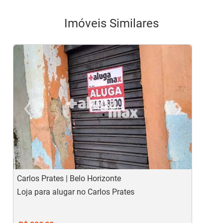
Imóveis Similares
‹
›
Previous
Ne
Carlos Prates | Belo Horizonte
S
Loja para alugar no Carlos Prates
V