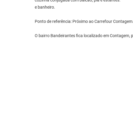
cozinha conjugada com balcão, pia e estantes.
e banheiro.
Ponto de referência: Próximo ao Carrefour Contagem
O bairro Bandeirantes fica localizado em Contagem, 