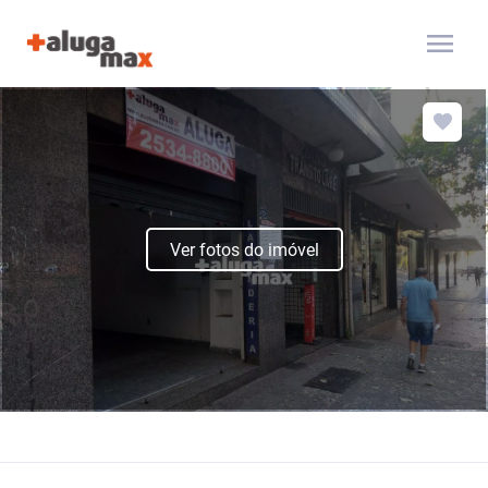
menu
Ver fotos do imóvel