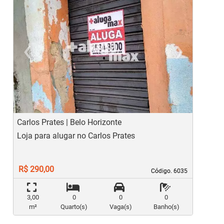
‹
›
Previous
Ne
Carlos Prates | Belo Horizonte
S
Loja para alugar no Carlos Prates
V
R$ 290,00
Código. 6035
Código. 6035
3,00
0
0
0
m²
Quarto(s)
Vaga(s)
Banho(s)